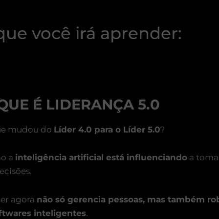
que você irá aprender:
QUE É LIDERANÇA 5.0
ue mudou do
Líder 4.0 para o Líder 5.0
?
o a
inteligência artificial está influenciando
a toma
ecisões.
der agora
não só gerencia pessoas, mas também ro
ftwares inteligentes
.