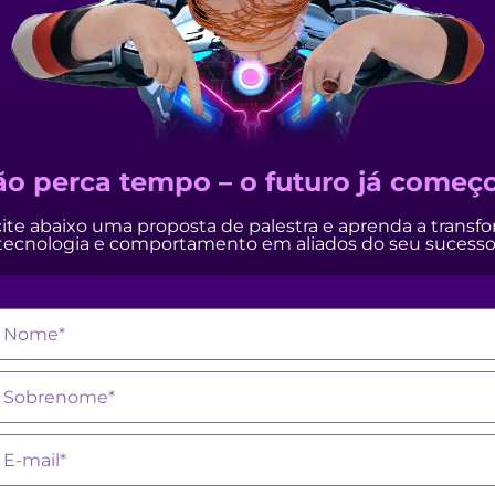
o perca tempo – o futuro já começ
cite abaixo uma proposta de palestra e aprenda a transf
tecnologia e comportamento em aliados do seu sucesso
ome
obrenome
mail