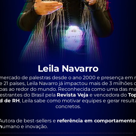
Leila Navarro
mercado de palestras desde o ano 2000 e presença em 
e 21 países, Leila Navarro já impactou mais de 3 milhões 
oas ao redor do mundo. Reconhecida como uma das ma
estrantes do Brasil pela
Revista Veja
e vencedora do
Top
d de RH
, Leila sabe como motivar equipes e gerar resul
concretos.
Autora de best-sellers e
referência em comportamento
h
umano e inovação.