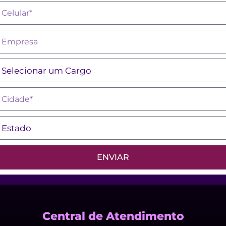
elular
mpresa
argo
idade
stado*
ENVIAR
Central de Atendimento