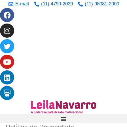
Ir
E-mail
(11) 4790-2029
(11) 98081-2000
Facebook
Instagram
Twitter
Youtube
Linkedin
Slideshare
para
o
conteúdo