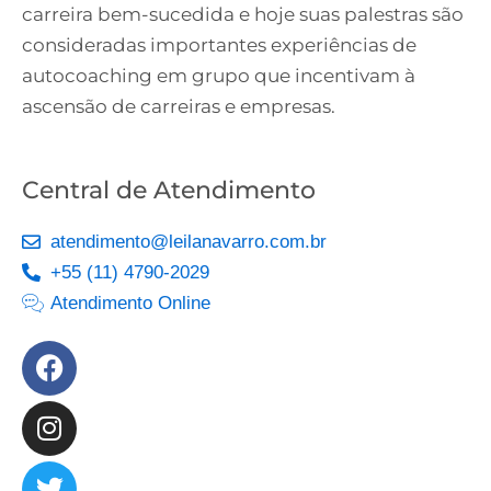
carreira bem-sucedida e hoje suas palestras são
consideradas importantes experiências de
autocoaching em grupo que incentivam à
ascensão de carreiras e empresas.
Central de Atendimento
atendimento@leilanavarro.com.br
+55 (11) 4790-2029
Atendimento Online
Facebook
Instagram
Twitter
Youtube
Linkedin
Slideshare