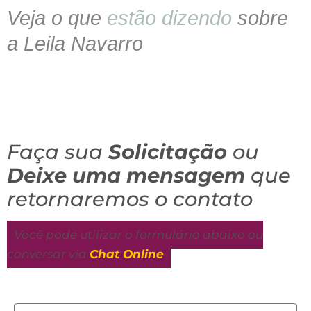
Veja o que
estão dizendo
sobre
a Leila Navarro
Faça sua
Solicitação
ou
Deixe uma mensagem
que
retornaremos o contato
Você pode utilizar o formulário abaixo ou
conversar via
Chat Online