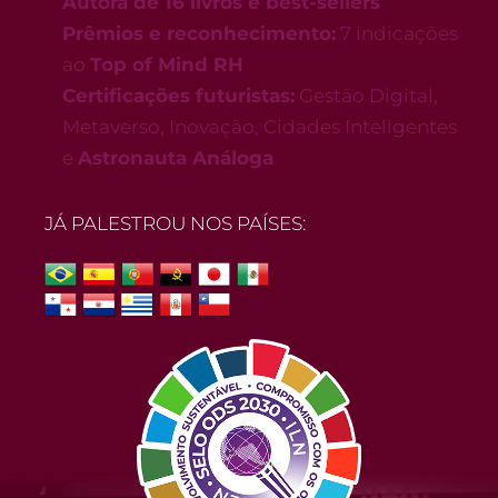
Autora de 16 livros e best-sellers
Prêmios e reconhecimento:
7 indicações
ao
Top of Mind RH
Certificações futuristas:
Gestão Digital,
Metaverso, Inovação, Cidades Inteligentes
e
Astronauta Análoga
JÁ PALESTROU NOS PAÍSES: