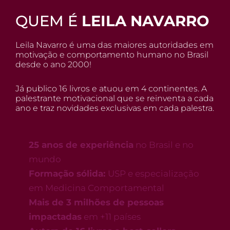
QUEM É
LEILA NAVARRO
Leila Navarro é uma das maiores autoridades em
motivação e comportamento humano no Brasil
desde o ano 2000!
Já publico 16 livros e atuou em 4 continentes. A
palestrante motivacional que se reinventa a cada
ano e traz novidades exclusivas em cada palestra.
25 anos de experiência
no Brasil e no
mundo
Formação sólida:
USP e especialização
em Medicina Comportamental
Mais de 3 milhões de pessoas
impactadas
em +11 países