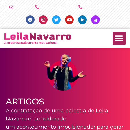
Ir
E-mail
(11) 4790-2029
(11) 98081-2000
para
Facebook
Instagram
Twitter
Youtube
Linkedin
Slideshare
o
conteúdo
PALESTRAS +
PRODUTOS +
ARTIGOS
A contratação de uma palestra de Leila
Navarro é considerado
um acontecimento impulsionador para gerar