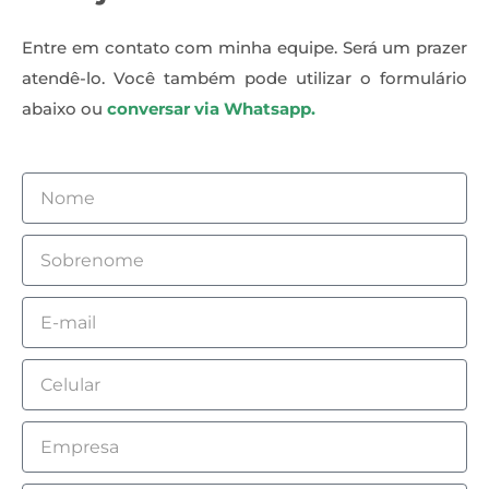
Entre em contato com minha equipe. Será um prazer
atendê-lo. Você também pode utilizar o formulário
abaixo ou
conversar via Whatsapp.
N
o
m
S
e
o
b
E
r
m
e
a
C
n
i
e
o
l
l
E
m
u
m