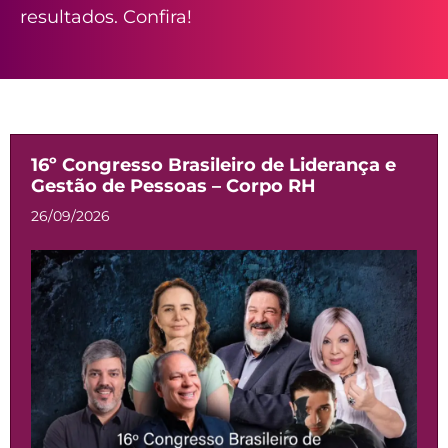
resultados. Confira!
P
P
P
P
P
16º Congresso Brasileiro de Liderança e
á
á
á
á
á
Gestão de Pessoas – Corpo RH
g
g
g
g
g
26/09/2026
i
i
i
i
i
n
n
n
n
n
a
a
a
a
a