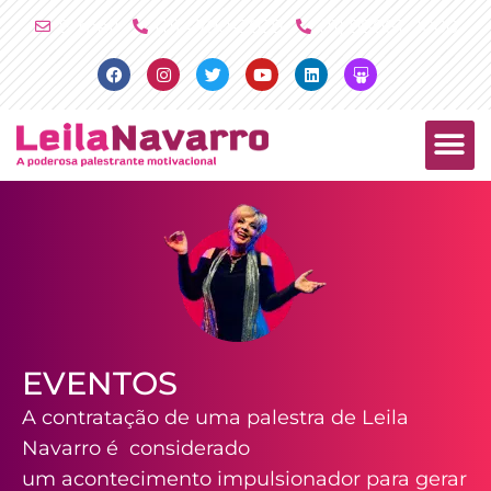
Ir
E-mail
(11) 4790-2029
(11) 98081-2000
para
Facebook
Instagram
Twitter
Youtube
Linkedin
Slideshare
o
conteúdo
PALESTRAS +
PRODUTOS +
EVENTOS
A contratação de uma palestra de Leila
Navarro é considerado
um acontecimento impulsionador para gerar