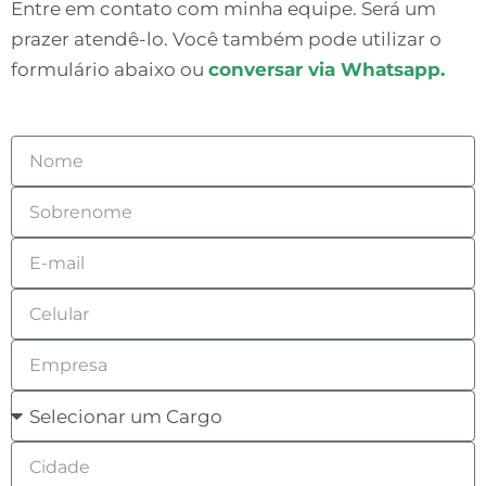
Entre em contato com minha equipe. Será um
prazer atendê-lo. Você também pode utilizar o
formulário abaixo ou
conversar via Whatsapp.
N
o
S
m
o
e
E
b
m
r
C
a
e
e
i
n
E
l
l
o
m
u
C
m
p
l
a
e
r
a
C
r
e
r
i