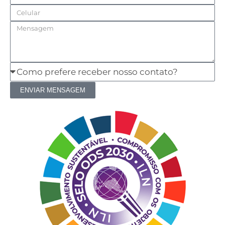
Celular
Mensagem
Como
prefere
ENVIAR MENSAGEM
receber
nosso
contato?