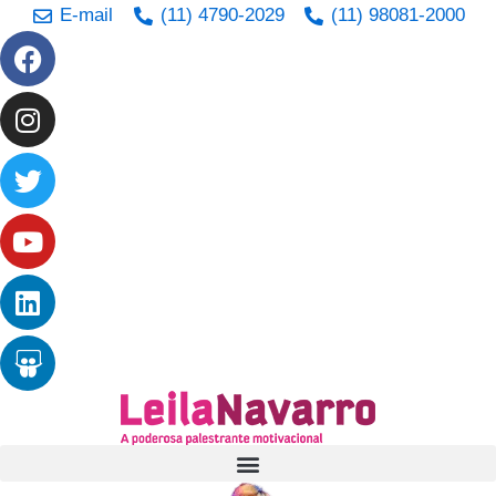
Ir
E-mail
(11) 4790-2029
(11) 98081-2000
Facebook
Instagram
Twitter
Youtube
Linkedin
Slideshare
para
o
conteúdo