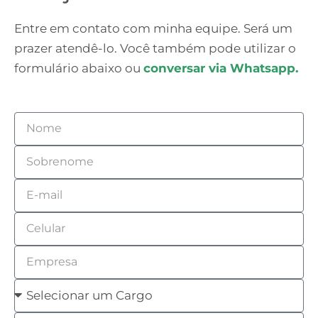
r
Entre em contato com minha equipe. Será um
e
prazer atendê-lo. Você também pode utilizar o
c
formulário abaixo ou
conversar via Whatsapp.
e
b
e
N
r
o
S
n
m
o
o
e
E
b
s
m
r
s
C
a
e
o
e
i
n
E
c
l
l
o
m
o
u
C
m
p
n
l
a
e
r
t