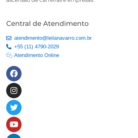
ascensão de carreiras e empresas.
Central de Atendimento
atendimento@leilanavarro.com.br
+55 (11) 4790-2029
Atendimento Online
Facebook
Instagram
Twitter
Youtube
Linkedin
Slideshare