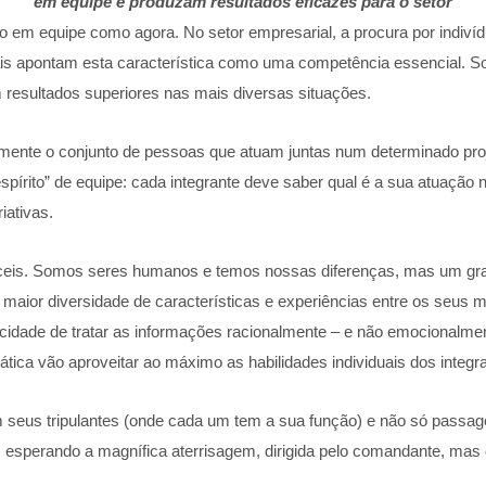
em equipe e produzam resultados eficazes para o setor
ho em equipe como agora. No setor empresarial, a procura por indiví
onais apontam esta característica como uma competência essencial.
resultados superiores nas mais diversas situações.
nte o conjunto de pessoas que atuam juntas num determinado proje
spírito” de equipe: cada integrante deve saber qual é a sua atuação
iativas.
ceis. Somos seres humanos e temos nossas diferenças, mas um gran
maior diversidade de características e experiências entre os seus 
apacidade de tratar as informações racionalmente – e não emocionalmen
ática vão aproveitar ao máximo as habilidades individuais dos integr
seus tripulantes (onde cada um tem a sua função) e não só passageiro
o, esperando a magnífica aterrisagem, dirigida pelo comandante, ma