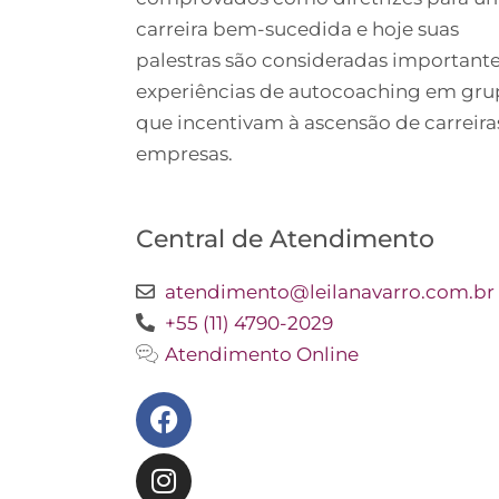
carreira bem-sucedida e hoje suas
palestras são consideradas important
experiências de autocoaching em gr
que incentivam à ascensão de carreira
empresas.
Central de Atendimento
atendimento@leilanavarro.com.br
+55 (11) 4790-2029
Atendimento Online
Facebook
Instagram
Twitter
Youtube
Linkedin
Slideshare