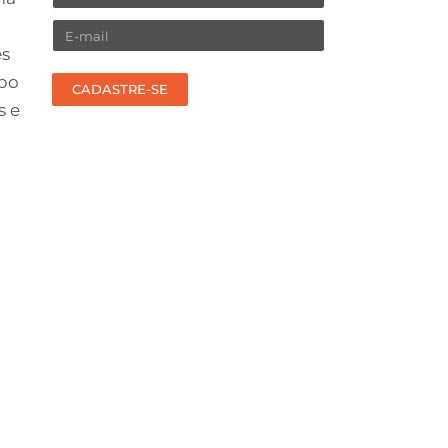
Email
es
upo
CADASTRE-SE
s e