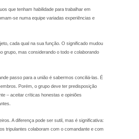
duos que tenham habilidade para trabalhar em
 Somam-se numa equipe variadas experiências e
to, cada qual na sua função. O significado mudou
 no grupo, mas considerando o todo e colaborando
de passo para a união é sabermos conciliá-las. É
membros. Porém, o grupo deve ter predisposição
te – aceitar críticas honestas e opiniões
antes.
s. A diferença pode ser sutil, mas é significativa:
s os tripulantes colaboram com o comandante e com