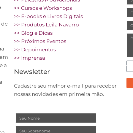
e
>> Cursos e Workshops
Em
>> E-books e Livros Digitais
 de
Ce
>> Produtos Leila Navarro
>> Blog e Dicas
M
>> Próximos Eventos
ma
>> Depoimentos
vam
>> Imprensa
C
e a
Newsletter
pr
re
a
Cadastre seu melhor e-mail para receber
no
nossas novidades em primeira mão.
co
Nome
Sobrenome
ma