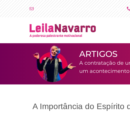
Ir
atendimento@leilanavarro.com.br
para
o
conteúdo
ARTIGOS
A contratação de u
um acontecimento i
A Importância do Espírito