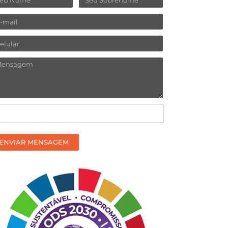
ail
lular
ensagem
omo
efere
ceber
ENVIAR MENSAGEM
sso
ntato?