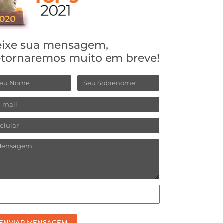
ixe sua mensagem,
tornaremos muito em breve!
ome
Sobrenome
ail
lular
ensagem
omo
efere
ceber
ENVIAR MENSAGEM