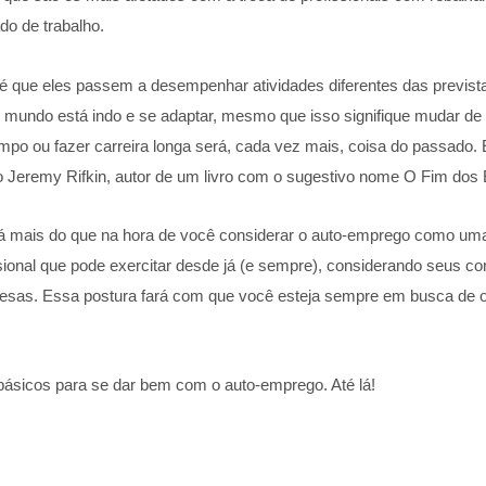
o de trabalho.
s é que eles passem a desempenhar atividades diferentes das previs
o mundo está indo e se adaptar, mesmo que isso signifique mudar de 
po ou fazer carreira longa será, cada vez mais, coisa do passado. 
no Jeremy Rifkin, autor de um livro com o sugestivo nome O Fim do
 mais do que na hora de você considerar o auto-emprego como uma 
nal que pode exercitar desde já (e sempre), considerando seus con
resas. Essa postura fará com que você esteja sempre em busca de 
básicos para se dar bem com o auto-emprego. Até lá!