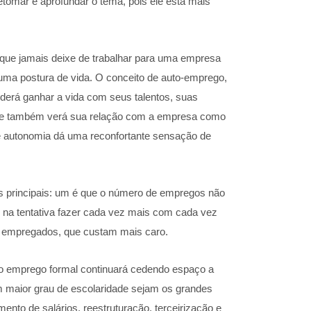
etomar e aprofundar o tema, pois ele está mais
 que jamais deixe de trabalhar para uma empresa
uma postura de vida. O conceito de auto-emprego,
derá ganhar a vida com seus talentos, suas
rego e também verá sua relação com a empresa como
de autonomia dá uma reconfortante sensação de
os principais: um é que o número de empregos não
 na tentativa fazer cada vez mais com cada vez
er empregados, que custam mais caro.
 o emprego formal continuará cedendo espaço a
om maior grau de escolaridade sejam os grandes
nto de salários, reestruturação, terceirização e