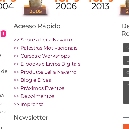
Acesso Rápido
De
Re
>> Sobre a Leila Navarro
N
>> Palestras Motivacionais
e
>> Cursos e Workshops
Em
>> E-books e Livros Digitais
 de
Ce
>> Produtos Leila Navarro
>> Blog e Dicas
M
>> Próximos Eventos
ma
>> Depoimentos
vam
>> Imprensa
C
e a
Newsletter
pr
re
a