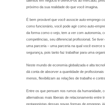
talentos em negócio e oferece-os ao mercado, prest
próximo da sua realidade do que você imagina.
É bem provável que você associe auto-emprego com
como funcionário, você pode agir como auto-empre
da forma como o vejo, tem a ver com autonomia, co
competências, seu diferencial profissional. Se ti
uma parceria – uma parceria na qual você exerce 
segurança, pois tanto faz trabalhar para uma orga
Neste mundo de economia globalizada e alta tecno
dá conta de absorver a quantidade de profissionai
menos, flexibilizam as relações de trabalho e con
Entre os que pensam nos rumos da humanidade, com
alternativas mais liberais de relacionamento entre
protagonistas dessas novas formas de emprego, já 