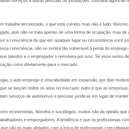
ando serviços a outras pessoas ou instituições. Gostaria agora de r
 trabalho terceirizado, o que está correto, mas não é tudo. Mesmo
gado, pois não se trata apenas de uma forma de ocupação, mas de 
m a consciência de que em qualquer lugar ou circunstância você po
ver essa consciência, não se sentirá tão vulnerável à perda do emp
seus talentos e o empregador o remunera por isso. Ter esse senso 
nização como diretamente para o mercado.
logia, o auto-emprego é uma atividade em expansão, por dois motiv
s que se lançam todos os anos no mercado; outro é que as empresas,
tratam serviços de autônomos e pessoas jurídicas em lugar de mant
o economistas, filósofos e sociólogos, muitos são da opinião que
 trabalhadores e empregadores. A tendência é que os profissionais c
que são os mais afetados com a troca de profissionais com rebaixame