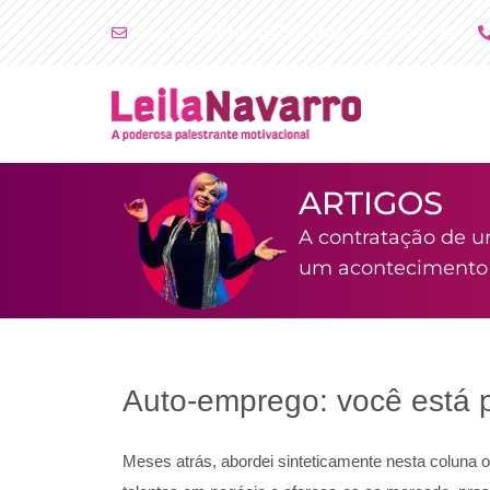
Ir
atendimento@leilanavarro.com.br
para
o
conteúdo
ARTIGOS
A contratação de u
um acontecimento i
Auto-emprego: você está p
Meses atrás, abordei sinteticamente nesta coluna 