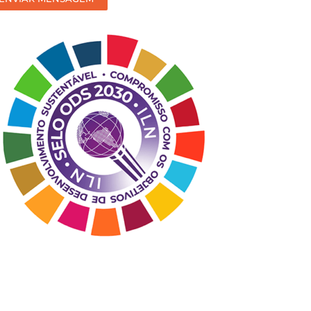
sso
ntato?