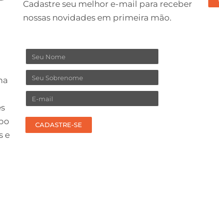
Cadastre seu melhor e-mail para receber
no
nossas novidades em primeira mão.
co
Nome
Sobrenome
ma
Email
es
upo
CADASTRE-SE
s e