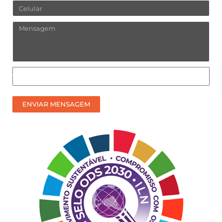
Celular
Mensagem
Como
prefere
receber
ENVIAR MENSAGEM
nosso
contato?