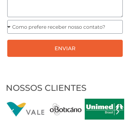
Como
prefere
receber
ENVIAR
nosso
contato?
NOSSOS CLIENTES