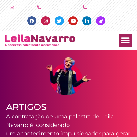
Ir
E-mail
(11) 4790-2029
(11) 98081-2000
para
Facebook
Instagram
Twitter
Youtube
Linkedin
Slideshare
o
conteúdo
PALESTRAS +
PRODUTOS +
ARTIGOS
A contratação de uma palestra de Leila
Navarro é considerado
um acontecimento impulsionador para gerar