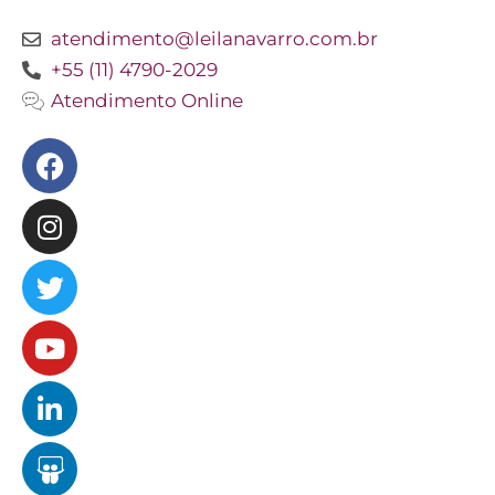
atendimento@leilanavarro.com.br
+55 (11) 4790-2029
Atendimento Online
Facebook
Instagram
Twitter
Youtube
Linkedin
Slideshare