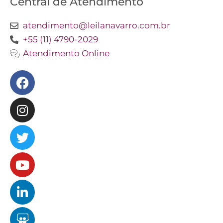
Central de Atendimento
atendimento@leilanavarro.com.br
+55 (11) 4790-2029
Atendimento Online
Facebook
Instagram
Twitter
Youtube
Linkedin
Slideshare