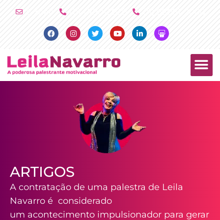
Ir
E-mail
(11) 4790-2029
(11) 98081-2000
para
Facebook
Instagram
Twitter
Youtube
Linkedin
Slideshare
o
conteúdo
PALESTRAS +
PRODUTOS +
ARTIGOS
A contratação de uma palestra de Leila
Navarro é considerado
um acontecimento impulsionador para gerar