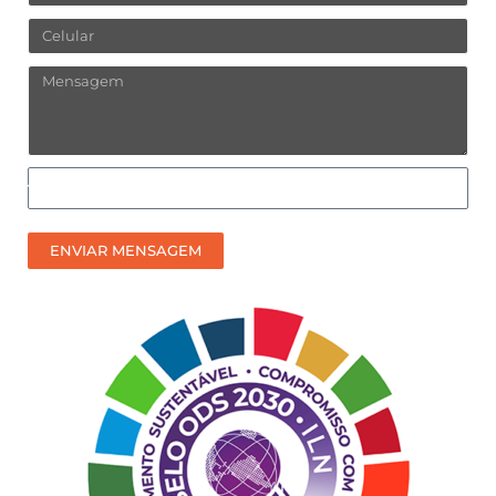
Celular
Mensagem
Como
prefere
receber
ENVIAR MENSAGEM
nosso
contato?