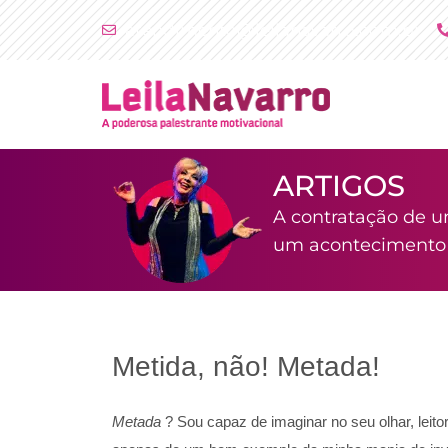
Ir
atendimento@leilanavarro.com.br
para
o
conteúdo
ARTIGOS
A contratação de u
um acontecimento i
Metida, não! Metada!
Metada
? Sou capaz de imaginar no seu olhar, leito