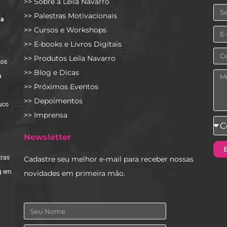
>> Sobre a Leila Navarro
No
>> Palestras Motivacionais
,
a
>> Cursos e Workshops
Em
>> E-books e Livros Digitais
Cel
>> Produtos Leila Navarro
cos
>> Blog e Dicas
Me
a
>> Próximos Eventos
>> Depoimentos
uco
>> Imprensa
Co
pre
Newsletter
rec
tras
Cadastre seu melhor e-mail para receber nossas
no
g em
novidades em primeira mão.
co
Nome