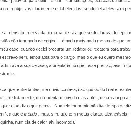
r palavras para definir e identificar situações, pessoas ou idéias.
rdo com objetivos claramente estabelecidos, sendo fiel a eles sem pe
sobre a mensagem enviada por uma pessoa que se declarava decepci
estão não tem nada de original – é nada mais nada menos do que um
u caso, quando decidi procurar um redator ou redatora para trabal
 eu escrevo bem, estou apta para o cargo, mas o que eu quero mesm
admirava a sua decisão, a orientaria no que fosse preciso, assim c
strante.
oa que, entre tantas, me ouviu contá-la, não gostou do final e resol
, imediatamente, do comentário ouvido dias antes, de um amigo a 
e quer e só diz o que pensa!” Naquele momento não tive tempo de dize
gnifica que é
metido
, mas, sim, que tem metas claras, alcançáveis –
squinha, num dia de calor, ah, incomoda!