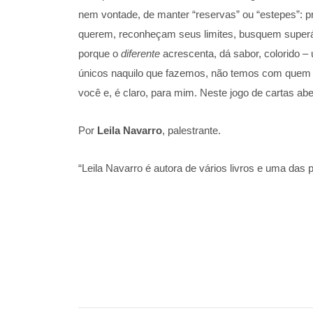
nem vontade, de manter “reservas” ou “estepes”: pr
querem, reconheçam seus limites, busquem superá
porque o
diferente
acrescenta, dá sabor, colorido –
únicos naquilo que fazemos, não temos com quem com
você e, é claro, para mim. Neste jogo de cartas ab
Por
Leila Navarro
, palestrante.
“Leila Navarro é autora de vários livros e uma das 