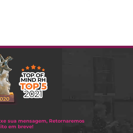
ixe sua mensagem, Retornaremos
ito em breve!