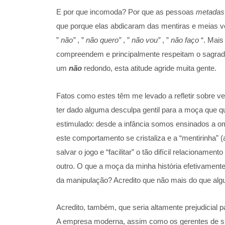
E por que incomoda? Por que as pessoas
metada
que porque elas abdicaram das mentiras e meias ver
”
não”
, ”
não quero”
, ”
não vou”
, ”
não faço
“. Mais
compreendem e principalmente respeitam o sagrado 
um
não
redondo, esta atitude agride muita gente.
Fatos como estes têm me levado a refletir sobre 
ter dado alguma desculpa gentil para a moça que que
estimulado: desde a infância somos ensinados a o
este comportamento se cristaliza e a “mentirinha”
salvar o jogo e “facilitar” o tão difícil relacionam
outro. O que a moça da minha história efetivamente
da manipulação? Acredito que não mais do que algu
Acredito, também, que seria altamente prejudicial 
A empresa moderna, assim como os gerentes de sua