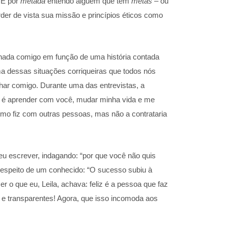
 E por
metada
entendo alguém que tem
metas
– ou
rder de vista sua missão e princípios éticos como
onada comigo em função de uma história contada
a dessas situações corriqueiras que todos nós
har comigo. Durante uma das entrevistas, a
o é aprender com você, mudar minha vida e me
omo fiz com outras pessoas, mas não a contrataria
veu escrever, indagando: “por que você não quis
respeito de um conhecido: “O sucesso subiu à
r o que eu, Leila, achava: feliz é a pessoa que faz
 e transparentes! Agora, que isso incomoda aos