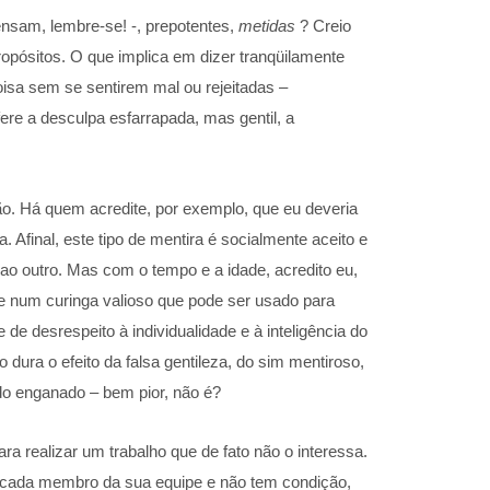
ensam, lembre-se! -, prepotentes,
metidas
? Creio
ropósitos. O que implica em dizer tranqüilamente
sa sem se sentirem mal ou rejeitadas –
re a desculpa esfarrapada, mas gentil, a
o. Há quem acredite, por exemplo, que eu deveria
 Afinal, este tipo de mentira é socialmente aceito e
o outro. Mas com o tempo e a idade, acredito eu,
se num curinga valioso que pode ser usado para
 de desrespeito à individualidade e à inteligência do
dura o efeito da falsa gentileza, do sim mentiroso,
do enganado – bem pior, não é?
a realizar um trabalho que de fato não o interessa.
e cada membro da sua equipe e não tem condição,