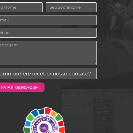
me
Sobrenome
ail
ular
nsagem
mo
fere
ENVIAR MENSAGEM
eber
sso
ntato?