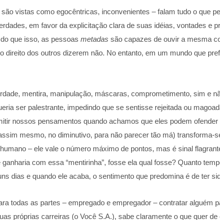
s
são vistas como egocêntricas, inconvenientes – falam tudo o que p
dades, em favor da explicitação clara de suas idéias, vontades e p
 do que isso, as pessoas
metadas
são capazes de ouvir a mesma coi
direito dos outros dizerem não. No entanto, em um mundo que prefe
verdade, mentira, manipulação, máscaras, comprometimento, sim e nã
ria ser palestrante, impedindo que se sentisse rejeitada ou magoada.
mitir nossos pensamentos quando achamos que eles podem ofender a
 (assim mesmo, no diminutivo, para não parecer tão má) transforma-
ento humano – ele vale o número máximo de pontos, mas é sinal flagrante
 ganharia com essa “mentirinha”, fosse ela qual fosse? Quanto tempo 
ns dias e quando ele acaba, o sentimento que predomina é de ter si
para todas as partes – empregado e empregador – contratar alguém par
s próprias carreiras (o Você S.A.), sabe claramente o que quer d