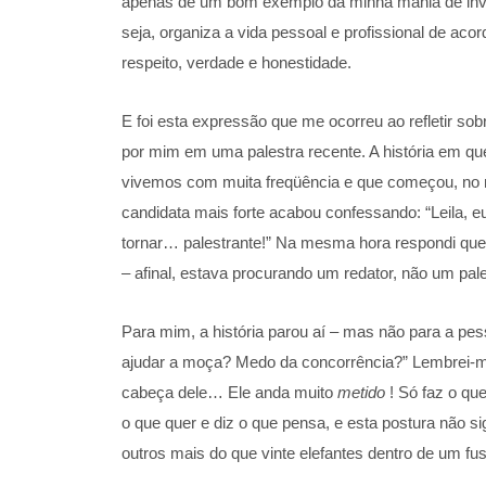
apenas de um bom exemplo da minha mania de inventa
seja, organiza a vida pessoal e profissional de aco
respeito, verdade e honestidade.
E foi esta expressão que me ocorreu ao refletir 
por mim em uma palestra recente. A história em qu
vivemos com muita freqüência e que começou, no me
candidata mais forte acabou confessando: “Leila,
tornar… palestrante!” Na mesma hora respondi que 
– afinal, estava procurando um redator, não um pale
Para mim, a história parou aí – mas não para a pess
ajudar a moça? Medo da concorrência?” Lembrei-me
cabeça dele… Ele anda muito
metido
! Só faz o qu
o que quer e diz o que pensa, e esta postura não si
outros mais do que vinte elefantes dentro de um fu