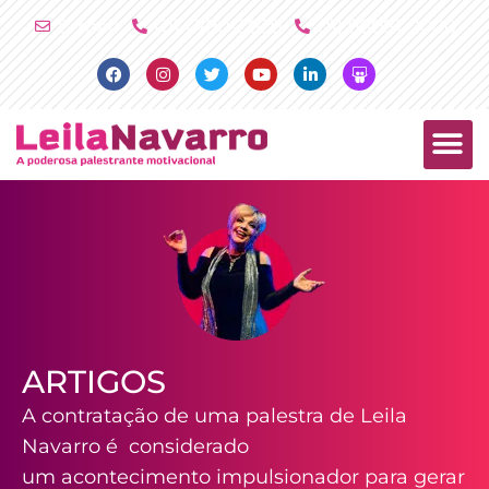
Ir
E-mail
(11) 4790-2029
(11) 98081-2000
para
Facebook
Instagram
Twitter
Youtube
Linkedin
Slideshare
o
conteúdo
PALESTRAS +
PRODUTOS +
ARTIGOS
A contratação de uma palestra de Leila
Navarro é considerado
um acontecimento impulsionador para gerar