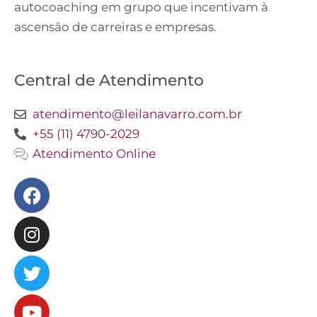
autocoaching em grupo que incentivam à
ascensão de carreiras e empresas.
Central de Atendimento
atendimento@leilanavarro.com.br
+55 (11) 4790-2029
Atendimento Online
Facebook
Instagram
Twitter
Youtube
Linkedin
Slideshare