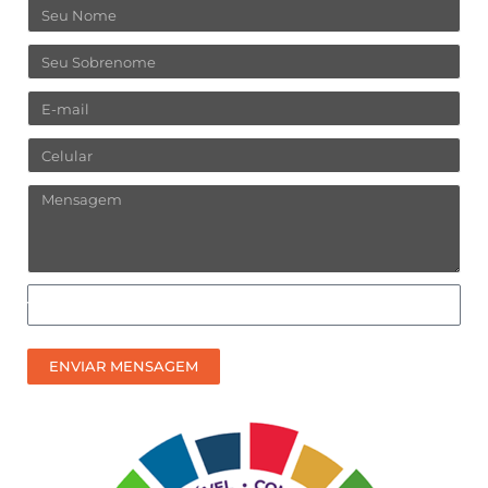
Nome
Sobrenome
Email
Celular
Mensagem
Como
prefere
receber
ENVIAR MENSAGEM
nosso
contato?