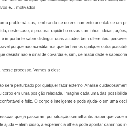
alvos e… motivados!
 como problemáticas, lembrando-se do ensinamento oriental: se um p
da, neste caso, é procurar rapidinho novos caminhos, idéias, ações,
é importante saber distinguir duas atitudes bem diferentes: persev
sível porque não acreditamos que tenhamos qualquer outra possibi
 desistir não é sinal de covardia e, sim, de maturidade e sabedoria
a nesse processo. Vamos a eles:
 não será perturbado por qualquer fator externo. Analise cuidadosame
eu corpo em uma posição relaxada. Imagine cada uma das possibili
onfortável e feliz. O corpo é inteligente e pode ajudá-lo em uma dec
essoas que já passaram por situação semelhante. Saber que você não
nde ajuda – além disso, a experiência alheia pode apontar caminhos i