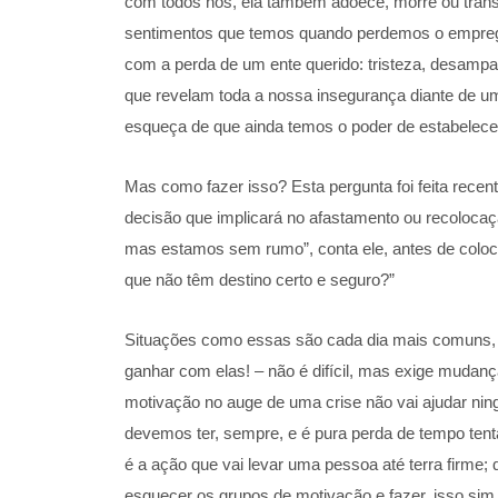
com todos nós, ela também adoece, morre ou transf
sentimentos que temos quando perdemos o emprego
com a perda de um ente querido: tristeza, desampa
que revelam toda a nossa insegurança diante de u
esqueça de que ainda temos o poder de estabelec
Mas como fazer isso? Esta pergunta foi feita rece
decisão que implicará no afastamento ou recoloca
mas estamos sem rumo”, conta ele, antes de coloc
que não têm destino certo e seguro?”
Situações como essas são cada dia mais comuns, po
ganhar com elas! – não é difícil, mas exige mudan
motivação no auge de uma crise não vai ajudar ningu
devemos ter, sempre, e é pura perda de tempo ten
é a ação que vai levar uma pessoa até terra firme
esquecer os grupos de motivação e fazer, isso sim, 