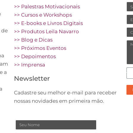
N
>> Palestras Motivacionais
e
>> Cursos e Workshops
Em
>> E-books e Livros Digitais
 de
Ce
>> Produtos Leila Navarro
>> Blog e Dicas
M
>> Próximos Eventos
ma
>> Depoimentos
vam
>> Imprensa
C
e a
Newsletter
pr
re
a
Cadastre seu melhor e-mail para receber
no
nossas novidades em primeira mão.
co
Nome