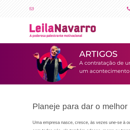
Ir
atendimento@leilanavarro.com.br
para
o
conteúdo
ARTIGOS
A contratação de u
um acontecimento i
Planeje para dar o melhor d
Uma empresa nasce, cresce, às vezes une-se à out