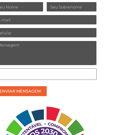
ome
Sobrenome
ail
lular
ensagem
omo
efere
ceber
ENVIAR MENSAGEM
sso
ntato?