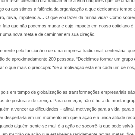
orma-se, alterando dramaticamente a vida daqueles que, de uma for
 ou assistimos a falência da organização a que dedicamos tempo
ro, raiva, impotência… O que vou fazer da minha vida? Como sobrevi
m fato que não podemos mudar e cujo impacto em nosso cotidiano é t
er uma nova meta e de caminhar em sua direção.
ntemente pelo funcionário de uma empresa tradicional, centenária, q
ção de aproximadamente 200 pessoas. “Decidimos formar um grupo de
ar o que mais o preocupa: “se a motivação está em cada um de nós
is em tempo de globalização as transformações empresariais são in
ças de postura e de crença. Para começar, não é hora de montar gr
ém a vencer as dificuldades – afinal, motivação para a vida, para o 
tar despertá-la em um momento em que a ação é a única atitude re
; quando alguém sente-se mal, é a ação de socorrê-la que pode salvá
um mutirão de ação que estabeleça rapidamente novas metas, fixe est