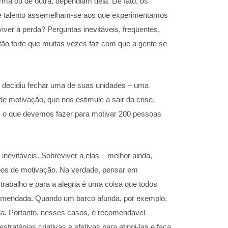
ma ou de outra, dependiam dela. De fato, os
 e talento assemelham-se aos que experimentamos
ver à perda? Perguntas inevitáveis, freqüentes,
ão forte que muitas vezes faz com que a gente se
ue decidiu fechar uma de suas unidades – uma
 motivação, que nos estimule a sair da crise,
, o que devemos fazer para motivar 200 pessoas
evitáveis. Sobreviver a elas – melhor ainda,
upos de motivação. Na verdade, pensar em
trabalho e para a alegria é uma coisa que todos
comendada. Quando um barco afunda, por exemplo,
-la. Portanto, nesses casos, é recomendável
ratégias criativas e efetivas para atingi-las e faça