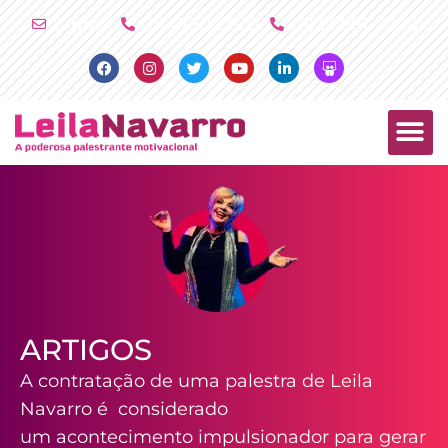
Ir
E-mail
(11) 4790-2029
(11) 98081-2000
para
Facebook
Instagram
Twitter
Youtube
Linkedin
Slideshare
o
conteúdo
PALESTRAS +
PRODUTOS +
ARTIGOS
A contratação de uma palestra de Leila
Navarro é considerado
um acontecimento impulsionador para gerar