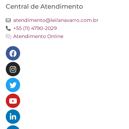
Central de Atendimento
atendimento@leilanavarro.com.br
+55 (11) 4790-2029
Atendimento Online
Facebook
Instagram
Twitter
Youtube
Linkedin
Slideshare