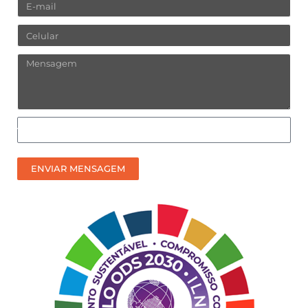
Email
Celular
Mensagem
Como
prefere
receber
ENVIAR MENSAGEM
nosso
contato?