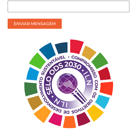
Como
prefere
receber
ENVIAR MENSAGEM
nosso
contato?