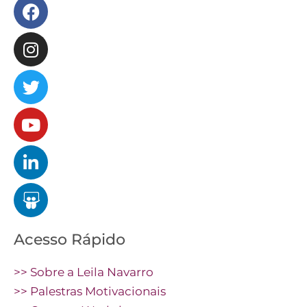
Facebook
Instagram
Twitter
Youtube
Linkedin
Slideshare
Acesso Rápido
>> Sobre a Leila Navarro
>> Palestras Motivacionais