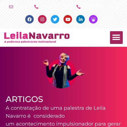
Ir
E-mail
(11) 4790-2029
(11) 98081-2000
para
Facebook
Instagram
Twitter
Youtube
Linkedin
Slideshare
o
conteúdo
PALESTRAS +
PRODUTOS +
ARTIGOS
A contratação de uma palestra de Leila
Navarro é considerado
um acontecimento impulsionador para gerar