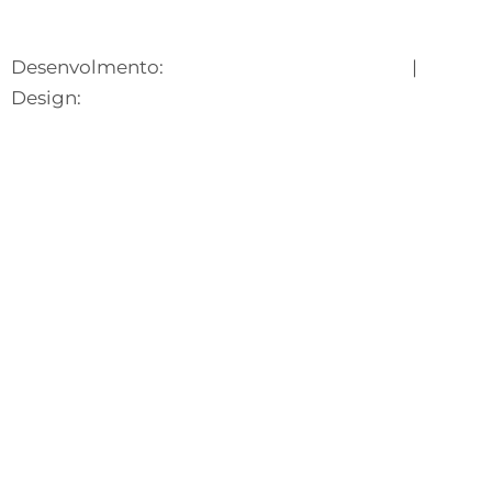
Desenvolmento:
Lecare Digital Marketing
|
Design:
Suhet