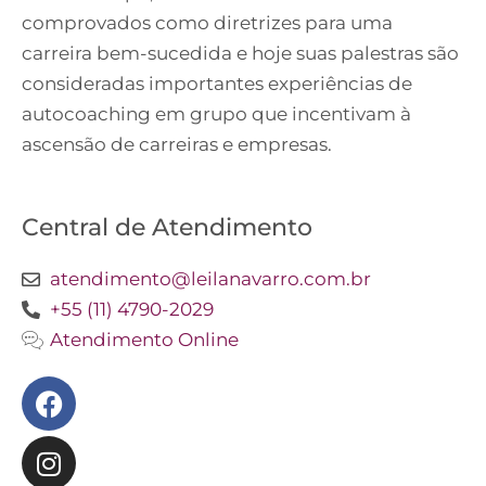
comprovados como diretrizes para uma
carreira bem-sucedida e hoje suas palestras são
consideradas importantes experiências de
autocoaching em grupo que incentivam à
ascensão de carreiras e empresas.
Central de Atendimento
atendimento@leilanavarro.com.br
+55 (11) 4790-2029
Atendimento Online
Facebook
Instagram
Twitter
Youtube
Linkedin
Slideshare