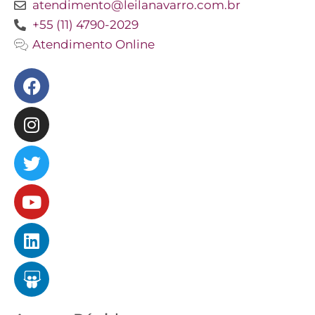
atendimento@leilanavarro.com.br
+55 (11) 4790-2029
Atendimento Online
Facebook
Instagram
Twitter
Youtube
Linkedin
Slideshare