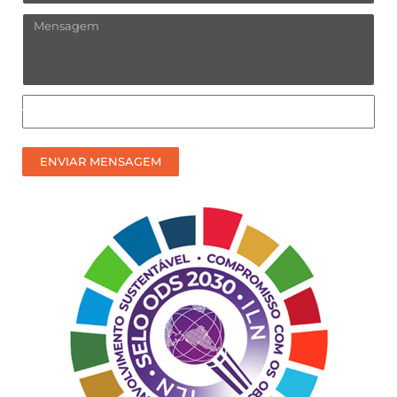
Mensagem
Como
prefere
receber
ENVIAR MENSAGEM
nosso
contato?