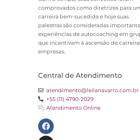
comprovados como diretrizes para u
carreira bem-sucedida e hoje suas
palestras são consideradas important
experiências de autocoaching em gr
que incentivam à ascensão de carreira
empresas.
Central de Atendimento
atendimento@leilanavarro.com.br
+55 (11) 4790-2029
Atendimento Online
Facebook
Instagram
Twitter
Youtube
Linkedin
Slideshare