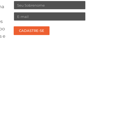
Sobrenome
ma
Email
es
upo
CADASTRE-SE
s e