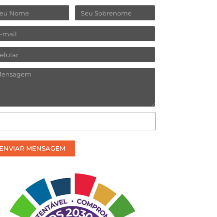
ome
Sobrenome
ail
lular
ensagem
omo
efere
ceber
ENVIAR MENSAGEM
sso
ntato?