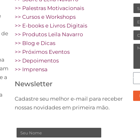
N
>> Palestras Motivacionais
e
>> Cursos e Workshops
Em
>> E-books e Livros Digitais
 de
Ce
>> Produtos Leila Navarro
>> Blog e Dicas
M
>> Próximos Eventos
ma
>> Depoimentos
vam
>> Imprensa
C
e a
Newsletter
pr
re
a
Cadastre seu melhor e-mail para receber
no
nossas novidades em primeira mão.
co
Nome