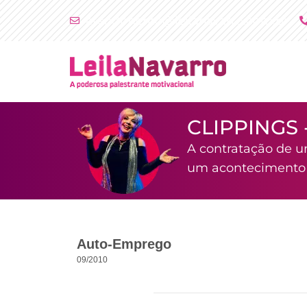
Ir
atendimento@leilanavarro.com.br
para
o
conteúdo
CLIPPINGS 
A contratação de u
um acontecimento i
Auto-Emprego
09/2010