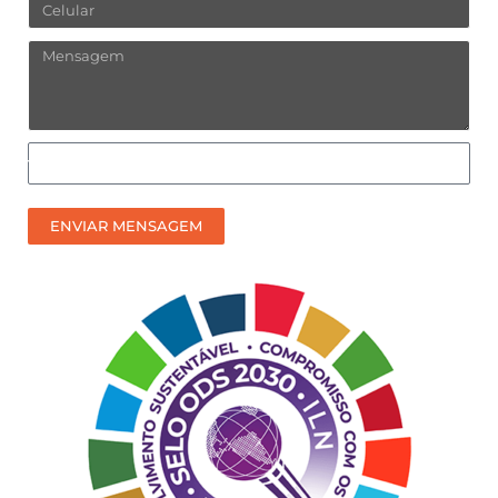
Celular
Mensagem
Como
prefere
receber
ENVIAR MENSAGEM
nosso
contato?