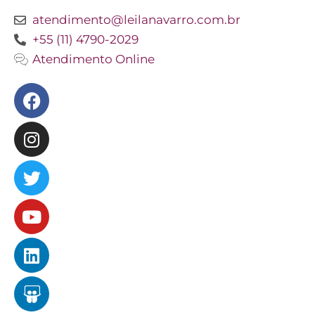
atendimento@leilanavarro.com.br
+55 (11) 4790-2029
Atendimento Online
Facebook
Instagram
Twitter
Youtube
Linkedin
Slideshare