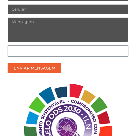
Celular
Mensagem
Como
prefere
receber
ENVIAR MENSAGEM
nosso
contato?