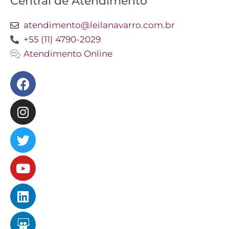
Central de Atendimento
atendimento@leilanavarro.com.br
+55 (11) 4790-2029
Atendimento Online
Facebook
Instagram
Twitter
Youtube
Linkedin
Slideshare