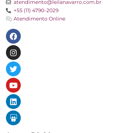
atendimento@leilanavarro.com.br
+55 (11) 4790-2029
Atendimento Online
Facebook
Instagram
Twitter
Youtube
Linkedin
Slideshare