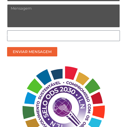
Mensagem
Como
prefere
receber
ENVIAR MENSAGEM
nosso
contato?