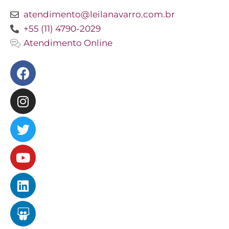
atendimento@leilanavarro.com.br
+55 (11) 4790-2029
Atendimento Online
Facebook
Instagram
Twitter
Youtube
Linkedin
Slideshare