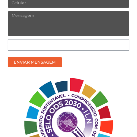
Celular
Mensagem
Como
prefere
receber
ENVIAR MENSAGEM
nosso
contato?