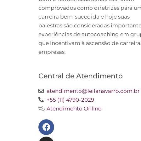
comprovados como diretrizes para u
carreira bem-sucedida e hoje suas
palestras são consideradas important
experiências de autocoaching em gr
que incentivam à ascensão de carreira
empresas.
Central de Atendimento
atendimento@leilanavarro.com.br
+55 (11) 4790-2029
Atendimento Online
Facebook
Instagram
Twitter
Youtube
Linkedin
Slideshare