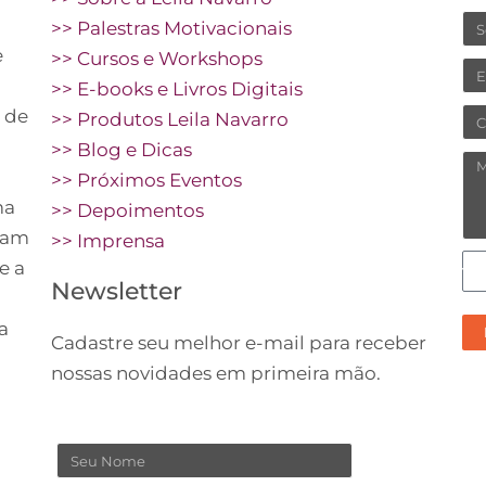
N
>> Palestras Motivacionais
e
>> Cursos e Workshops
Em
>> E-books e Livros Digitais
 de
Ce
>> Produtos Leila Navarro
>> Blog e Dicas
M
>> Próximos Eventos
ma
>> Depoimentos
vam
>> Imprensa
C
e a
Newsletter
pr
re
a
Cadastre seu melhor e-mail para receber
no
nossas novidades em primeira mão.
co
Nome