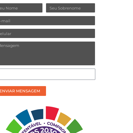
ome
Sobrenome
ail
lular
ensagem
omo
efere
ceber
ENVIAR MENSAGEM
sso
ntato?