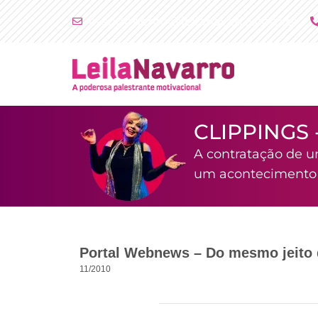
Ir
atendimento@leilanavarro.com.br
para
o
conteúdo
CLIPPINGS 
A contratação de u
um acontecimento i
Portal Webnews – Do mesmo jeito 
11/2010