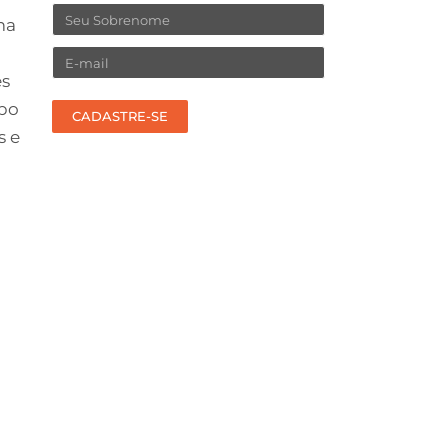
Sobrenome
ma
Email
es
upo
CADASTRE-SE
s e