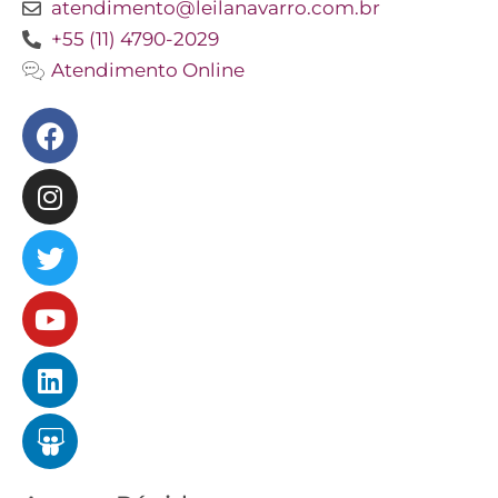
atendimento@leilanavarro.com.br
+55 (11) 4790-2029
Atendimento Online
Facebook
Instagram
Twitter
Youtube
Linkedin
Slideshare