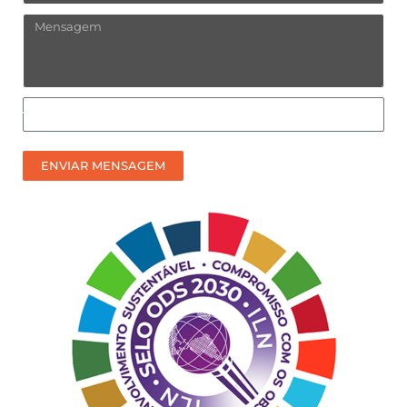
Mensagem
Como
prefere
receber
ENVIAR MENSAGEM
nosso
contato?