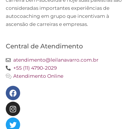
carreira bem-sucedida e hoje suas palestras são
consideradas importantes experiências de
autocoaching em grupo que incentivam à
ascensão de carreiras e empresas.
Central de Atendimento
atendimento@leilanavarro.com.br
+55 (11) 4790-2029
Atendimento Online
Facebook
Instagram
Twitter
Youtube
Linkedin
Slideshare