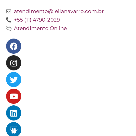
atendimento@leilanavarro.com.br
+55 (11) 4790-2029
Atendimento Online
Facebook
Instagram
Twitter
Youtube
Linkedin
Slideshare