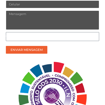
Celular
Mensagem
Como
prefere
receber
ENVIAR MENSAGEM
nosso
contato?