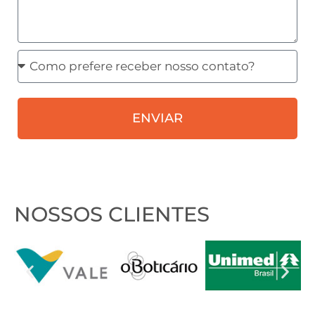
Como
prefere
receber
ENVIAR
nosso
contato?
NOSSOS CLIENTES