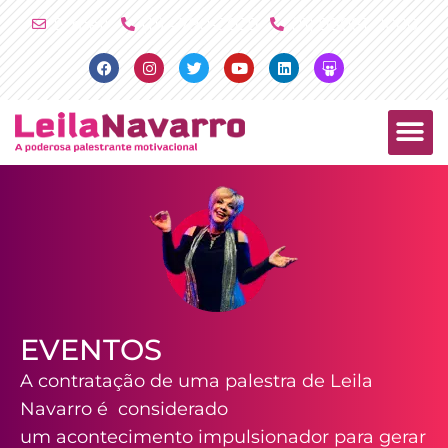
Ir
E-mail
(11) 4790-2029
(11) 98081-2000
para
Facebook
Instagram
Twitter
Youtube
Linkedin
Slideshare
o
conteúdo
PALESTRAS +
PRODUTOS +
EVENTOS
A contratação de uma palestra de Leila
Navarro é considerado
um acontecimento impulsionador para gerar