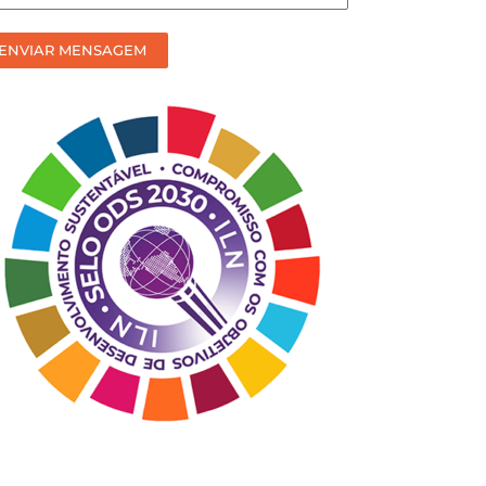
efere
ceber
ENVIAR MENSAGEM
sso
ntato?