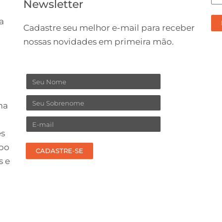
Newsletter
pr
re
a
Cadastre seu melhor e-mail para receber
no
nossas novidades em primeira mão.
co
Nome
Sobrenome
ma
Email
es
upo
CADASTRE-SE
s e