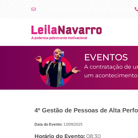
Ir
atendimento@leilanavarro.com.br
para
o
conteúdo
EVENTOS
A contratação de u
um acontecimento i
4º Gestão de Pessoas de Alta Perf
Data do Evento:
13/09/2025
Horário do Evento:
08:30