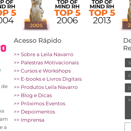
Acesso Rápido
De
Re
>> Sobre a Leila Navarro
N
>> Palestras Motivacionais
e
>> Cursos e Workshops
Em
>> E-books e Livros Digitais
 de
Ce
>> Produtos Leila Navarro
>> Blog e Dicas
M
>> Próximos Eventos
ma
>> Depoimentos
vam
>> Imprensa
C
e a