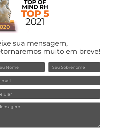
ixe sua mensagem,
tornaremos muito em breve!
ome
Sobrenome
ail
lular
ensagem
omo