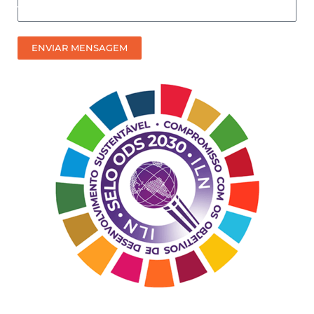
Como
prefere
receber
ENVIAR MENSAGEM
nosso
contato?