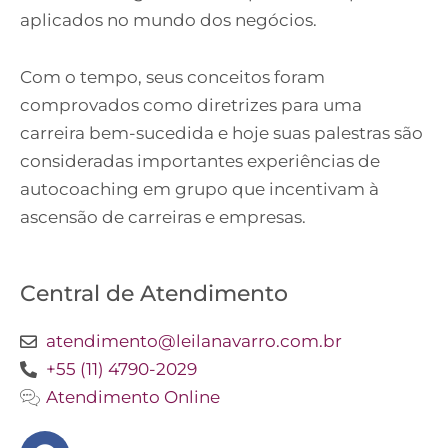
aplicados no mundo dos negócios.
Com o tempo, seus conceitos foram
comprovados como diretrizes para uma
carreira bem-sucedida e hoje suas palestras são
consideradas importantes experiências de
autocoaching em grupo que incentivam à
ascensão de carreiras e empresas.
Central de Atendimento
atendimento@leilanavarro.com.br
+55 (11) 4790-2029
Atendimento Online
Facebook
Instagram
Twitter
Youtube
Linkedin
Slideshare