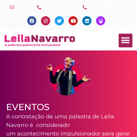
Ir
E-mail
(11) 4790-2029
(11) 98081-2000
para
Facebook
Instagram
Twitter
Youtube
Linkedin
Slideshare
o
conteúdo
PALESTRAS +
PRODUTOS +
EVENTOS
A contratação de uma palestra de Leila
Navarro é considerado
um acontecimento impulsionador para gerar