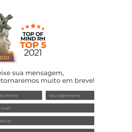
ixe sua mensagem,
tornaremos muito em breve!
ome
Sobrenome
ail
lular