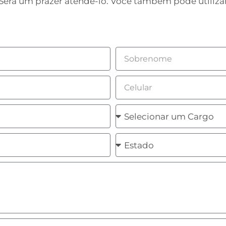
erá um prazer atendê-lo. Você também pode utilizar
Sobrenome
Celular
Cargo
Estado