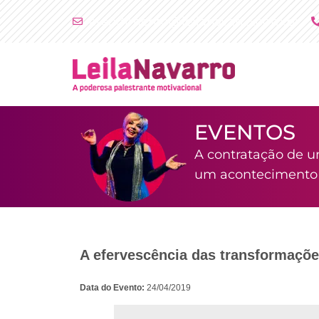
Ir
atendimento@leilanavarro.com.br
para
o
conteúdo
EVENTOS
A contratação de u
um acontecimento i
A efervescência das transformações
Data do Evento:
24/04/2019