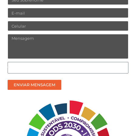
Email
Celular
Mensagem
Como
prefere
receber
ENVIAR MENSAGEM
nosso
contato?