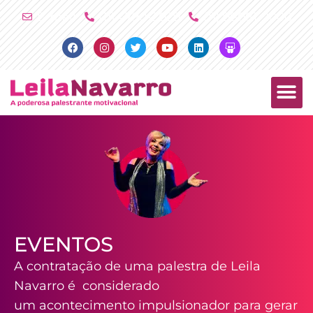
Ir
E-mail
(11) 4790-2029
(11) 98081-2000
para
Facebook
Instagram
Twitter
Youtube
Linkedin
Slideshare
o
conteúdo
PALESTRAS +
PRODUTOS +
EVENTOS
A contratação de uma palestra de Leila
Navarro é considerado
um acontecimento impulsionador para gerar