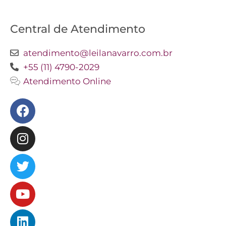
Central de Atendimento
atendimento@leilanavarro.com.br
+55 (11) 4790-2029
Atendimento Online
Facebook
Instagram
Twitter
Youtube
Linkedin
Slideshare