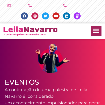
Ir
E-mail
(11) 4790-2029
(11) 98081-2000
para
Facebook
Instagram
Twitter
Youtube
Linkedin
Slideshare
o
conteúdo
PALESTRAS +
PRODUTOS +
EVENTOS
A contratação de uma palestra de Leila
Navarro é considerado
um acontecimento impulsionador para gerar