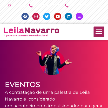
Ir
E-mail
(11) 4790-2029
(11) 98081-2000
para
Facebook
Instagram
Twitter
Youtube
Linkedin
Slideshare
o
conteúdo
PALESTRAS +
PRODUTOS +
EVENTOS
A contratação de uma palestra de Leila
Navarro é considerado
um acontecimento impulsionador para gerar