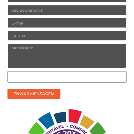
Sobrenome
Email
Celular
Mensagem
Como
prefere
receber
ENVIAR MENSAGEM
nosso
contato?