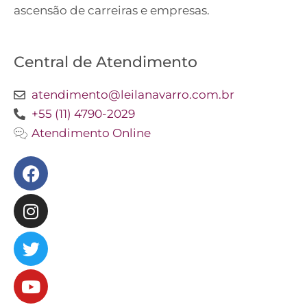
ascensão de carreiras e empresas.
Central de Atendimento
atendimento@leilanavarro.com.br
+55 (11) 4790-2029
Atendimento Online
Facebook
Instagram
Twitter
Youtube
Linkedin
Slideshare