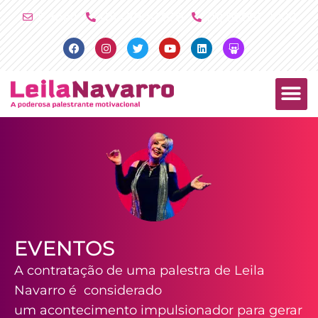
Ir
E-mail
(11) 4790-2029
(11) 98081-2000
para
Facebook
Instagram
Twitter
Youtube
Linkedin
Slideshare
o
conteúdo
PALESTRAS +
PRODUTOS +
EVENTOS
A contratação de uma palestra de Leila
Navarro é considerado
um acontecimento impulsionador para gerar