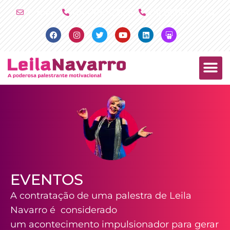
Ir
E-mail
(11) 4790-2029
(11) 98081-2000
para
Facebook
Instagram
Twitter
Youtube
Linkedin
Slideshare
o
conteúdo
PALESTRAS +
PRODUTOS +
EVENTOS
A contratação de uma palestra de Leila
Navarro é considerado
um acontecimento impulsionador para gerar