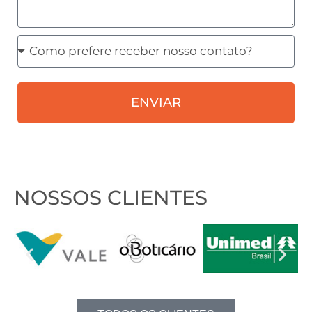
Como
prefere
receber
ENVIAR
nosso
contato?
NOSSOS CLIENTES