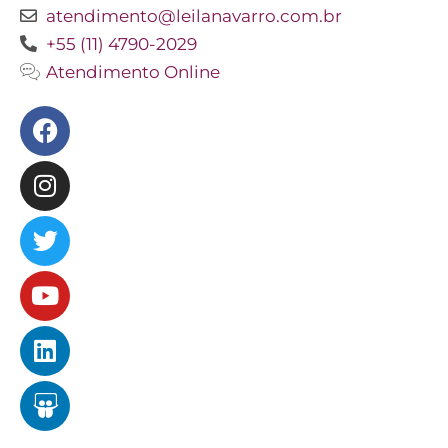
atendimento@leilanavarro.com.br
+55 (11) 4790-2029
Atendimento Online
Facebook
Instagram
Twitter
Youtube
Linkedin
Slideshare