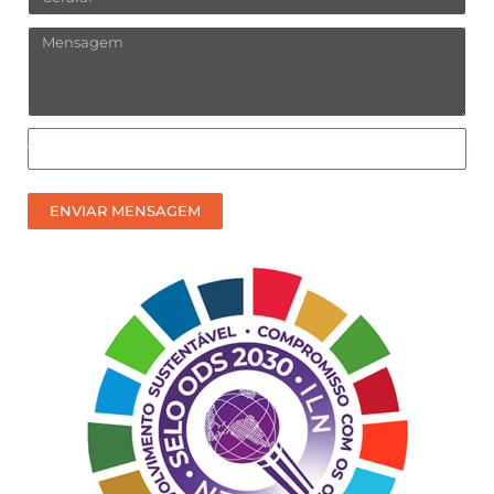
Mensagem
Como
prefere
receber
ENVIAR MENSAGEM
nosso
contato?