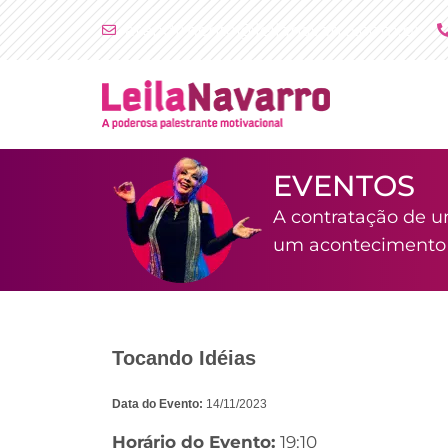
Ir
atendimento@leilanavarro.com.br
para
o
conteúdo
EVENTOS
A contratação de u
um acontecimento i
Tocando Idéias
Data do Evento:
14/11/2023
Horário do Evento:
19:10