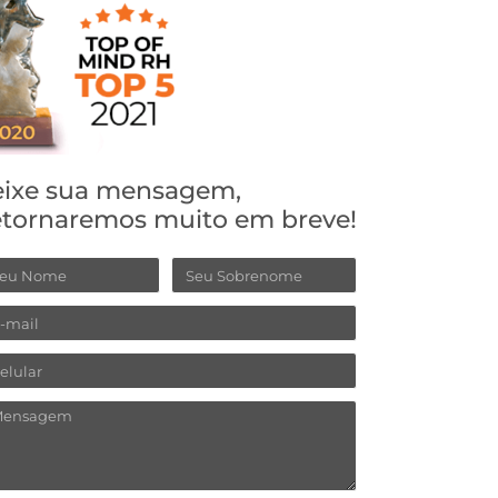
ixe sua mensagem,
tornaremos muito em breve!
ome
Sobrenome
ail
lular
ensagem