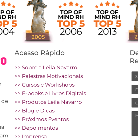
Acesso Rápido
De
Re
>> Sobre a Leila Navarro
N
>> Palestras Motivacionais
e
>> Cursos e Workshops
Em
>> E-books e Livros Digitais
 de
Ce
>> Produtos Leila Navarro
>> Blog e Dicas
M
>> Próximos Eventos
ma
>> Depoimentos
vam
>> Imprensa