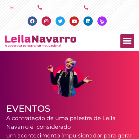
Ir
E-mail
(11) 4790-2029
(11) 98081-2000
para
Facebook
Instagram
Twitter
Youtube
Linkedin
Slideshare
o
conteúdo
PALESTRAS +
PRODUTOS +
EVENTOS
A contratação de uma palestra de Leila
Navarro é considerado
um acontecimento impulsionador para gerar