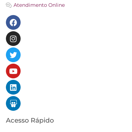
Atendimento Online
Facebook
Instagram
Twitter
Youtube
Linkedin
Slideshare
Acesso Rápido