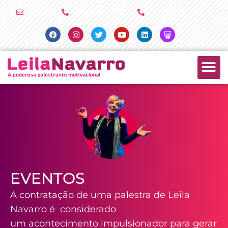
Ir
E-mail
(11) 4790-2029
(11) 98081-2000
para
Facebook
Instagram
Twitter
Youtube
Linkedin
Slideshare
o
conteúdo
PALESTRAS +
PRODUTOS +
EVENTOS
A contratação de uma palestra de Leila
Navarro é considerado
um acontecimento impulsionador para gerar