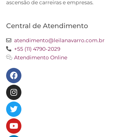
ascensão de carreiras e empresas.
Central de Atendimento
atendimento@leilanavarro.com.br
+55 (11) 4790-2029
Atendimento Online
Facebook
Instagram
Twitter
Youtube
Linkedin
Slideshare