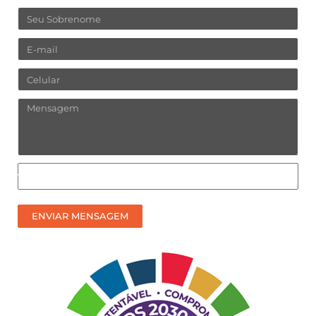
Sobrenome
Email
Celular
Mensagem
Como
prefere
receber
ENVIAR MENSAGEM
nosso
contato?