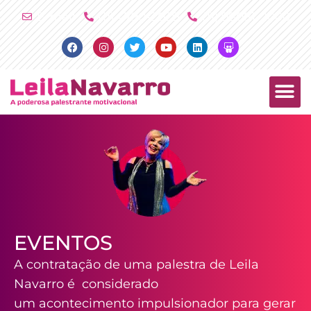
Ir
E-mail
(11) 4790-2029
(11) 98081-2000
para
Facebook
Instagram
Twitter
Youtube
Linkedin
Slideshare
o
conteúdo
PALESTRAS +
PRODUTOS +
EVENTOS
A contratação de uma palestra de Leila
Navarro é considerado
um acontecimento impulsionador para gerar