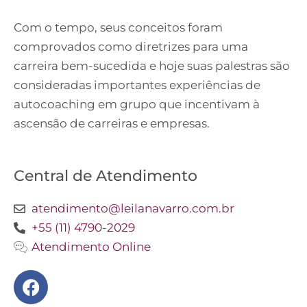
Com o tempo, seus conceitos foram
comprovados como diretrizes para uma
carreira bem-sucedida e hoje suas palestras são
consideradas importantes experiências de
autocoaching em grupo que incentivam à
ascensão de carreiras e empresas.
Central de Atendimento
atendimento@leilanavarro.com.br
+55 (11) 4790-2029
Atendimento Online
Facebook
Instagram
Twitter
Youtube
Linkedin
Slideshare