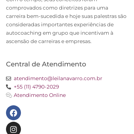
comprovados como diretrizes para uma
carreira bem-sucedida e hoje suas palestras são
consideradas importantes experiências de
autocoaching em grupo que incentivam à
ascensão de carreiras e empresas.
Central de Atendimento
atendimento@leilanavarro.com.br
+55 (11) 4790-2029
Atendimento Online
Facebook
Instagram
Twitter
Youtube
Linkedin
Slideshare