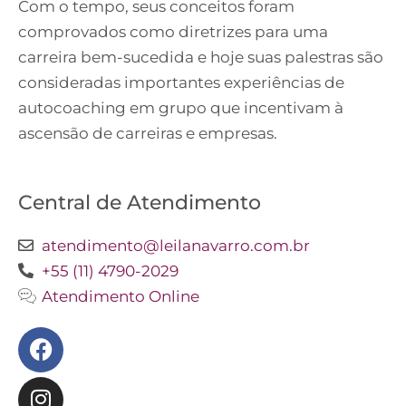
Com o tempo, seus conceitos foram
comprovados como diretrizes para uma
carreira bem-sucedida e hoje suas palestras são
consideradas importantes experiências de
autocoaching em grupo que incentivam à
ascensão de carreiras e empresas.
Central de Atendimento
atendimento@leilanavarro.com.br
+55 (11) 4790-2029
Atendimento Online
Facebook
Instagram
Twitter
Youtube
Linkedin
Slideshare