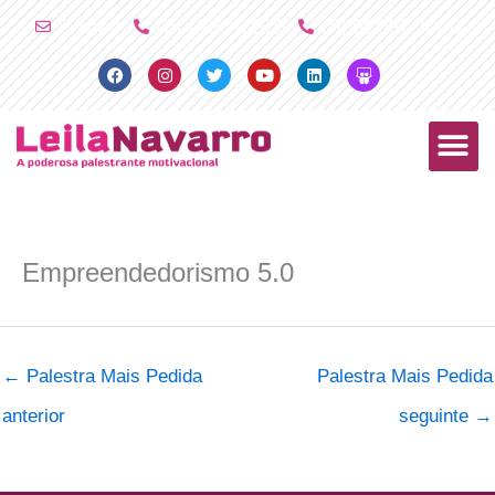
Ir
E-mail
(11) 4790-2029
(11) 98081-2000
para
Facebook
Instagram
Twitter
Youtube
Linkedin
Slideshare
o
conteúdo
PALESTRAS +
PRODUTOS +
Empreendedorismo 5.0
←
Palestra Mais Pedida
Palestra Mais Pedida
anterior
seguinte
→