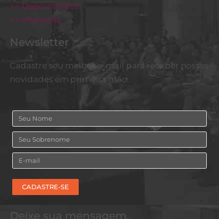
>> Depoimentos
>> Imprensa
Newsletter
Cadastre seu melhor e-mail para receber nossas
novidades em primeira mão.
Nome
Sobrenome
Email
CADASTRE-SE
Deixe sua mensagem,