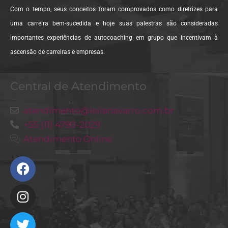
Com o tempo, seus conceitos foram comprovados como diretrizes para
uma carreira bem-sucedida e hoje suas palestras são consideradas
importantes experiências de autocoaching em grupo que incentivam à
ascensão de carreiras e empresas.
Central de Atendimento
atendimento@leilanavarro.com.br
+55 (11) 4790-2029
Atendimento Online
Facebook
Instagram
Twitter
Youtube
Linkedin
Slideshare