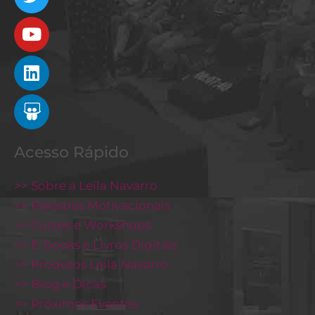
Acesso Rápido
>> Sobre a Leila Navarro
>> Palestras Motivacionais
>> Cursos e Workshops
>> E-books e Livros Digitais
>> Produtos Leila Navarro
>> Blog e Dicas
>> Próximos Eventos