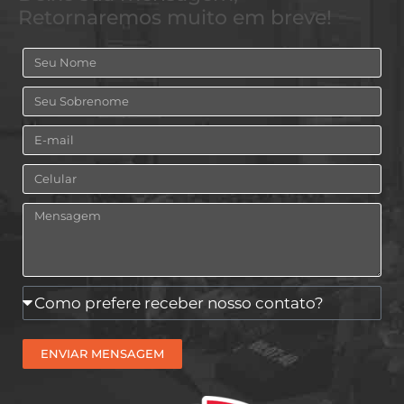
Retornaremos muito em breve!
Nome
Sobrenome
Email
Celular
Mensagem
Como
prefere
receber
ENVIAR MENSAGEM
nosso
contato?