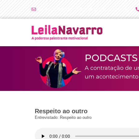
Ir
atendimento@leilanavarro.com.br
para
o
conteúdo
PODCASTS
A contratação de u
um acontecimento i
Respeito ao outro
Entrevistado: Respeito ao outro