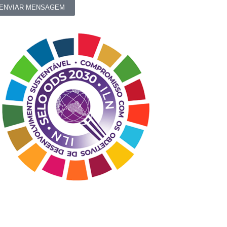
ceber
ENVIAR MENSAGEM
sso
ntato?