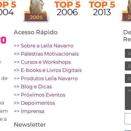
Acesso Rápido
De
Re
>> Sobre a Leila Navarro
No
>> Palestras Motivacionais
e
>> Cursos e Workshops
Em
>> E-books e Livros Digitais
Cel
 de
>> Produtos Leila Navarro
>> Blog e Dicas
Me
>> Próximos Eventos
ma
>> Depoimentos
vam
>> Imprensa
Co
e a
Newsletter
pre