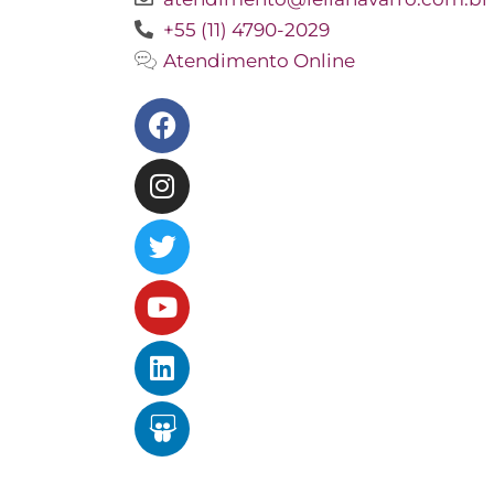
+55 (11) 4790-2029
Atendimento Online
Facebook
Instagram
Twitter
Youtube
Linkedin
Slideshare