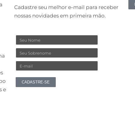
re
a
Cadastre seu melhor e-mail para receber
no
nossas novidades em primeira mão.
co
Nome
Sobrenome
ma
Email
es
upo
CADASTRE-SE
s e