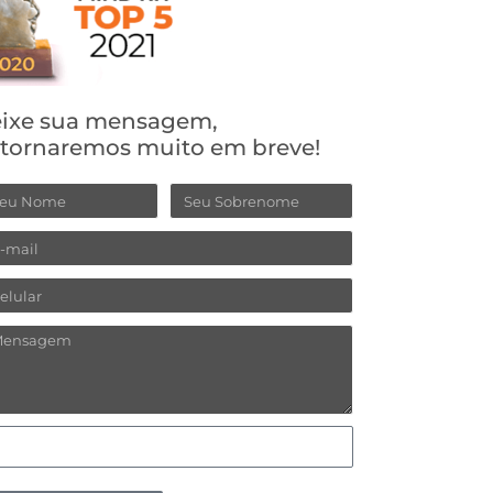
ixe sua mensagem,
tornaremos muito em breve!
me
Sobrenome
ail
ular
nsagem
mo
fere