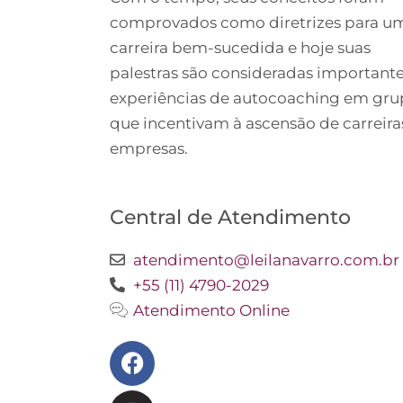
comprovados como diretrizes para u
carreira bem-sucedida e hoje suas
palestras são consideradas important
experiências de autocoaching em gr
que incentivam à ascensão de carreira
empresas.
Central de Atendimento
atendimento@leilanavarro.com.br
+55 (11) 4790-2029
Atendimento Online
Facebook
Instagram
Twitter
Youtube
Linkedin
Slideshare