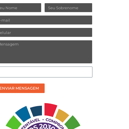
ome
Sobrenome
ail
lular
ensagem
omo
efere
ceber
ENVIAR MENSAGEM
sso
ntato?