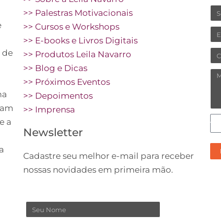
N
>> Palestras Motivacionais
e
>> Cursos e Workshops
Em
>> E-books e Livros Digitais
 de
Ce
>> Produtos Leila Navarro
>> Blog e Dicas
M
>> Próximos Eventos
ma
>> Depoimentos
vam
>> Imprensa
C
e a
Newsletter
pr
re
a
Cadastre seu melhor e-mail para receber
no
nossas novidades em primeira mão.
co
Nome