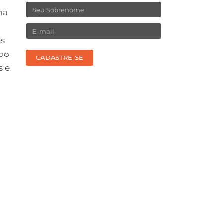
Sobrenome
ma
Email
es
upo
CADASTRE-SE
s e