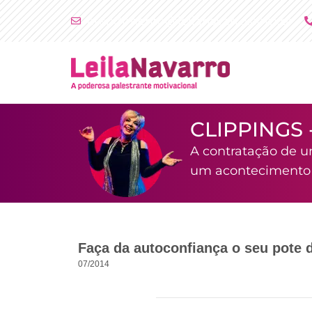
Ir
atendimento@leilanavarro.com.br
para
o
conteúdo
CLIPPINGS 
A contratação de u
um acontecimento i
Faça da autoconfiança o seu pote 
07/2014