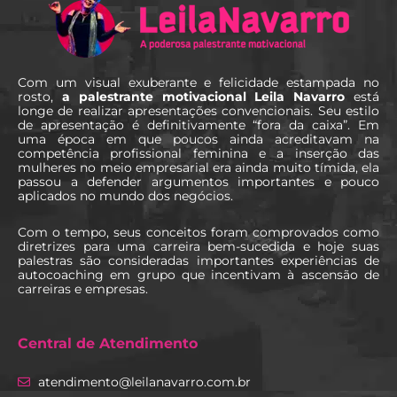
c
o
n
Com um visual exuberante e felicidade estampada no
t
rosto,
a palestrante motivacional Leila Navarro
está
a
longe de realizar apresentações convencionais. Seu estilo
de apresentação é definitivamente “fora da caixa”. Em
t
uma época em que poucos ainda acreditavam na
competência profissional feminina e a inserção das
o
mulheres no meio empresarial era ainda muito tímida, ela
passou a defender argumentos importantes e pouco
?
aplicados no mundo dos negócios.
Com o tempo, seus conceitos foram comprovados como
diretrizes para uma carreira bem-sucedida e hoje suas
palestras são consideradas importantes experiências de
autocoaching em grupo que incentivam à ascensão de
carreiras e empresas.
Central de Atendimento
atendimento@leilanavarro.com.br