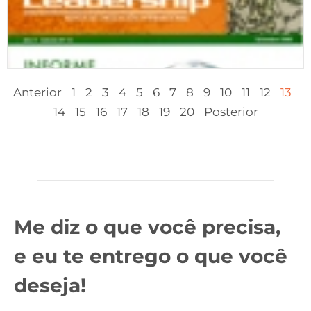
Anterior
1
2
3
4
5
6
7
8
9
10
11
12
13
14
15
16
17
18
19
20
Posterior
Me diz o que você precisa,
e eu te entrego o que você
deseja!