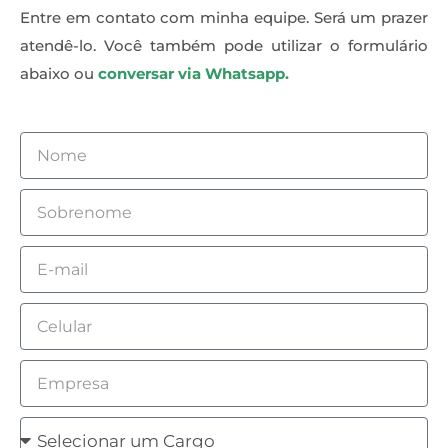
Entre em contato com minha equipe. Será um prazer
atendê-lo. Você também pode utilizar o formulário
abaixo ou
conversar via Whatsapp.
N
o
m
S
e
o
b
E
r
m
e
a
C
n
i
e
o
l
l
E
m
u
m
e
l
p
C