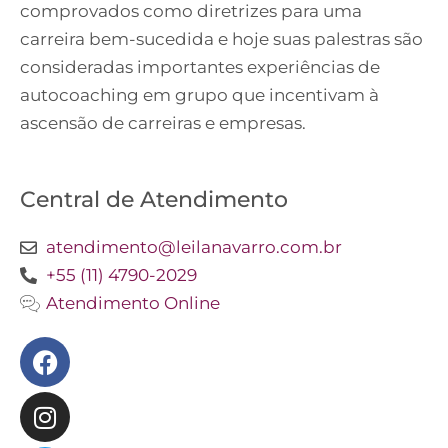
comprovados como diretrizes para uma
carreira bem-sucedida e hoje suas palestras são
consideradas importantes experiências de
autocoaching em grupo que incentivam à
ascensão de carreiras e empresas.
Central de Atendimento
atendimento@leilanavarro.com.br
+55 (11) 4790-2029
Atendimento Online
Facebook
Instagram
Twitter
Youtube
Linkedin
Slideshare