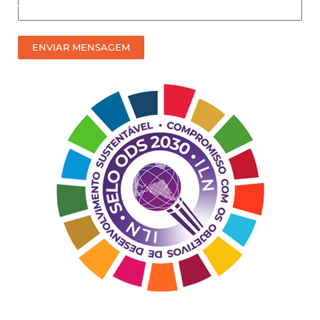
Como
prefere
receber
ENVIAR MENSAGEM
nosso
contato?