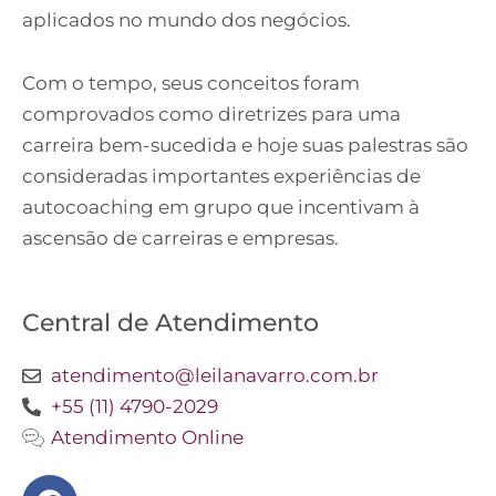
aplicados no mundo dos negócios.
Com o tempo, seus conceitos foram
comprovados como diretrizes para uma
carreira bem-sucedida e hoje suas palestras são
consideradas importantes experiências de
autocoaching em grupo que incentivam à
ascensão de carreiras e empresas.
Central de Atendimento
atendimento@leilanavarro.com.br
+55 (11) 4790-2029
Atendimento Online
Facebook
Instagram
Twitter
Youtube
Linkedin
Slideshare