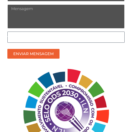
Mensagem
Como
prefere
receber
ENVIAR MENSAGEM
nosso
contato?