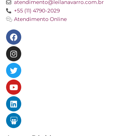
atendimento@leilanavarro.com.br
+55 (11) 4790-2029
Atendimento Online
Facebook
Instagram
Twitter
Youtube
Linkedin
Slideshare