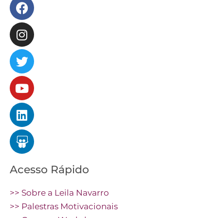
Facebook
Instagram
Twitter
Youtube
Linkedin
Slideshare
Acesso Rápido
>> Sobre a Leila Navarro
>> Palestras Motivacionais