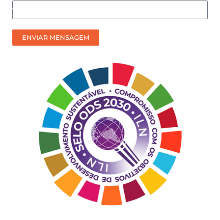
Como
prefere
receber
ENVIAR MENSAGEM
nosso
contato?